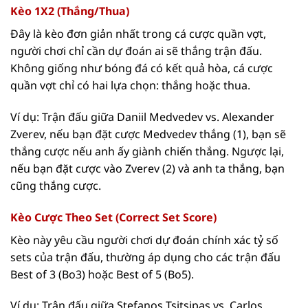
Kèo 1X2 (Thắng/Thua)
Đây là kèo đơn giản nhất trong cá cược quần vợt,
người chơi chỉ cần dự đoán ai sẽ thắng trận đấu.
Không giống như bóng đá có kết quả hòa, cá cược
quần vợt chỉ có hai lựa chọn: thắng hoặc thua.
Ví dụ: Trận đấu giữa Daniil Medvedev vs. Alexander
Zverev, nếu bạn đặt cược Medvedev thắng (1), bạn sẽ
thắng cược nếu anh ấy giành chiến thắng. Ngược lại,
nếu bạn đặt cược vào Zverev (2) và anh ta thắng, bạn
cũng thắng cược.
Kèo Cược Theo Set (Correct Set Score)
Kèo này yêu cầu người chơi dự đoán chính xác tỷ số
sets của trận đấu, thường áp dụng cho các trận đấu
Best of 3 (Bo3) hoặc Best of 5 (Bo5).
Ví dụ: Trận đấu giữa Stefanos Tsitsipas vs. Carlos