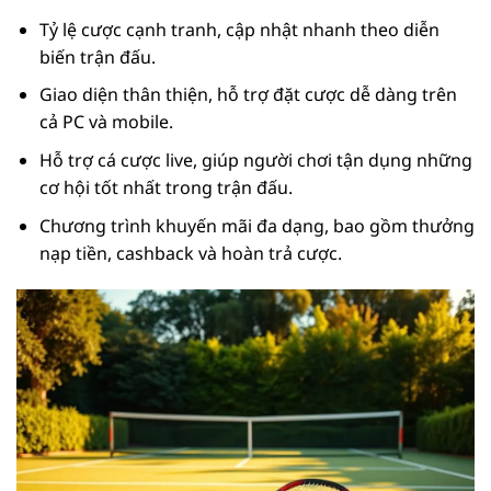
Tỷ lệ cược cạnh tranh, cập nhật nhanh theo diễn
biến trận đấu.
Giao diện thân thiện, hỗ trợ đặt cược dễ dàng trên
cả PC và mobile.
Hỗ trợ cá cược live, giúp người chơi tận dụng những
cơ hội tốt nhất trong trận đấu.
Chương trình khuyến mãi đa dạng, bao gồm thưởng
nạp tiền, cashback và hoàn trả cược.