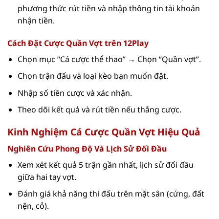
phương thức rút tiền và nhập thông tin tài khoản
nhận tiền.
Cách Đặt Cược Quần Vợt trên 12Play
Chọn mục “Cá cược thể thao” → Chọn “Quần vợt”.
Chọn trận đấu và loại kèo bạn muốn đặt.
Nhập số tiền cược và xác nhận.
Theo dõi kết quả và rút tiền nếu thắng cược.
Kinh Nghiệm Cá Cược Quần Vợt Hiệu Quả
Nghiên Cứu Phong Độ Và Lịch Sử Đối Đầu
Xem xét kết quả 5 trận gần nhất, lịch sử đối đầu
giữa hai tay vợt.
Đánh giá khả năng thi đấu trên mặt sân (cứng, đất
nện, cỏ).