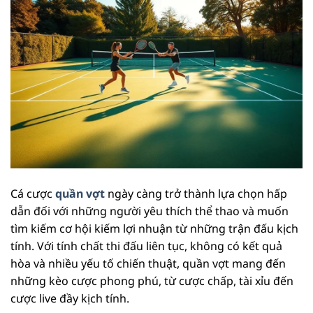
Cá cược
quần vợt
ngày càng trở thành lựa chọn hấp
dẫn đối với những người yêu thích thể thao và muốn
tìm kiếm cơ hội kiếm lợi nhuận từ những trận đấu kịch
tính. Với tính chất thi đấu liên tục, không có kết quả
hòa và nhiều yếu tố chiến thuật, quần vợt mang đến
những kèo cược phong phú, từ cược chấp, tài xỉu đến
cược live đầy kịch tính.