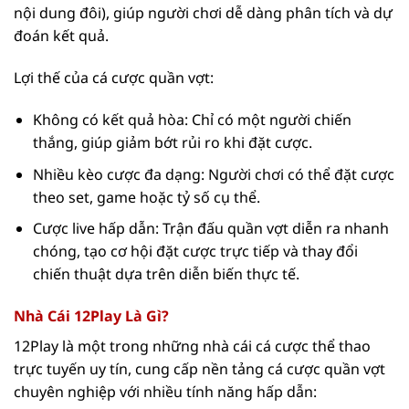
nội dung đôi), giúp người chơi dễ dàng phân tích và dự
đoán kết quả.
Lợi thế của cá cược quần vợt:
Không có kết quả hòa: Chỉ có một người chiến
thắng, giúp giảm bớt rủi ro khi đặt cược.
Nhiều kèo cược đa dạng: Người chơi có thể đặt cược
theo set, game hoặc tỷ số cụ thể.
Cược live hấp dẫn: Trận đấu quần vợt diễn ra nhanh
chóng, tạo cơ hội đặt cược trực tiếp và thay đổi
chiến thuật dựa trên diễn biến thực tế.
Nhà Cái 12Play Là Gì?
12Play là một trong những nhà cái cá cược thể thao
trực tuyến uy tín, cung cấp nền tảng cá cược quần vợt
chuyên nghiệp với nhiều tính năng hấp dẫn: